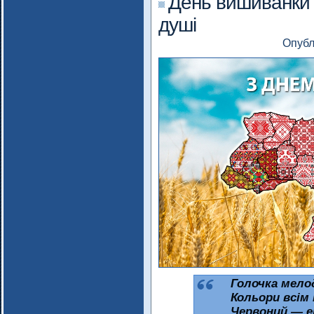
День вишиванки у
душі
Опубл
Голочка мелод
Кольори всім
Червоний — ен