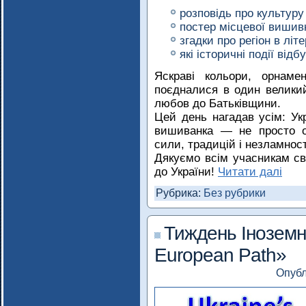
розповідь про культуру 
постер місцевої вишив
згадки про регіон в літе
які історичні події відб
Яскраві кольори, орнаме
поєдналися в один великий
любов до Батьківщини.
Цей день нагадав усім: Укр
вишиванка — не просто од
сили, традицій і незламност
Дякуємо всім учасникам свя
до України!
Читати далі
Рубрика:
Без рубрики
Тиждень Іноземн
European Path»
Опуб