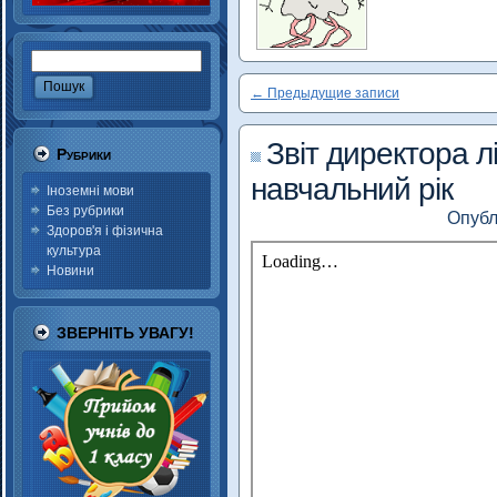
←
Предыдущие записи
Звіт директора л
Рубрики
навчальний рік
Іноземні мови
Без рубрики
Опубл
Здоров'я і фізична
культура
Новини
ЗВЕРНІТЬ УВАГУ!