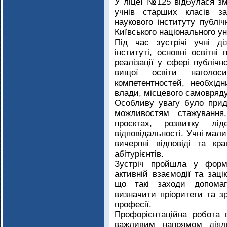
У ліцеї №125 відбулася зм
учнів старших класів за
наукового інституту публі
Київського національного ун
Під час зустрічі учні д
інституті, основні освітні
реалізації у сфері публічн
вищої освіти наголос
компетентностей, необхід
влади, місцевого самовряду
Особливу увагу було приді
можливостям стажування
проєктах, розвитку лід
відповідальності. Учні мал
вичерпні відповіді та к
абітурієнтів.
Зустріч пройшла у форма
активній взаємодії та заці
що такі заходи допомага
визначити пріоритети та з
професії.
Профорієнтаційна робота
важливим напрямом діял