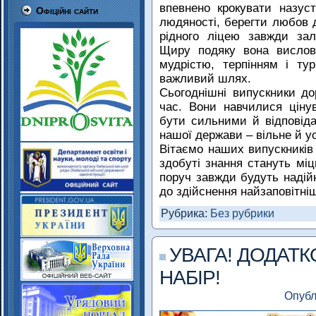
впевнено крокувати назуст
Офіційні сайти
людяності, берегти любов д
рідного ліцею завжди за
Щиру подяку вона вислов
мудрістю, терпінням і т
важливий шлях.
Сьогоднішні випускники д
час. Вони навчилися ціну
бути сильними й відповід
нашої держави – вільне й у
Вітаємо наших випускників
здобуті знання стануть мі
поруч завжди будуть надій
до здійснення найзаповітні
Рубрика:
Без рубрики
УВАГА! ДОДАТ
НАБІР!
Опубл