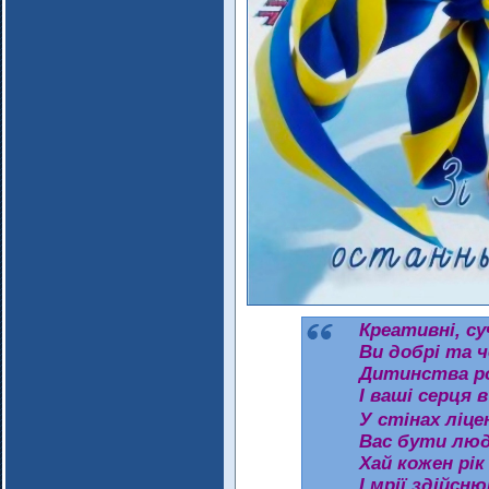
Креативні, су
Ви добрі та ч
Дитинства ро
І ваші серця 
У стінах ліц
Вас бути лю
Хай кожен рік
І мрії здійсн