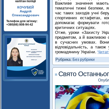
капітан поліції
Важливе значення мають
КОЧУБЕЙ
тематичні тижні безпеки, я
Андрій
час таких заходів учні бер
Олександрович
спортивних естафетах, ко
Телефон для зв'язку:
допомагає формувати гот
+380(66) 808-94-42
критичних ситуаціях.
Отже, уроки «Захисту Укр
предметом, а й важливою с
в сучасних умовах. Вони
відповідальність, а також
громадянину України.
Читат
Рубрика:
Без рубрики
Свято Останньог
Опубл