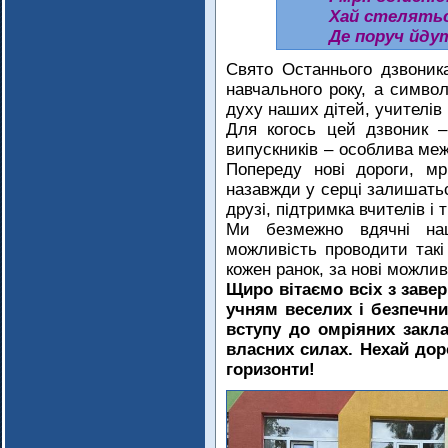
Хай стелятьс
Де поруч йдут
Свято Останнього дзвоник
навчального року, а символ
духу наших дітей, учителів і
Для когось цей дзвоник –
випускників – особлива ме
Попереду нові дороги, мрі
назавжди у серці залишатьс
друзі, підтримка вчителів і
Ми безмежно вдячні на
можливість проводити такі
кожен ранок, за нові можлив
Щиро вітаємо всіх з зав
учням веселих і безпечни
вступу до омріяних закла
власних силах. Нехай дор
горизонти!