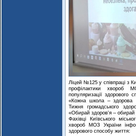
Ліцей №125 у співпраці з К
профілактики хвороб М
популяризації здорового с
«Кожна школа – здорова 
Тижня громадського здор
«Обирай здоров’я – обирай
Фахівці Київського міськ
хвороб МОЗ України інфо
здорового способу життя: