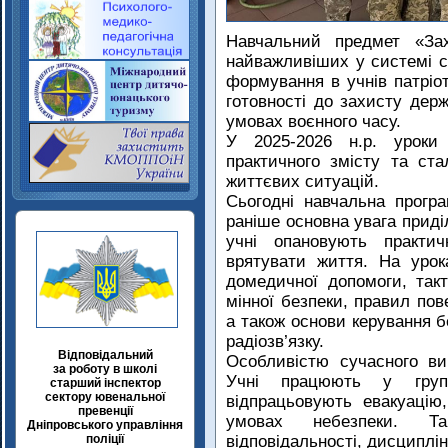
Навчальний предмет «Зах
найважливіших у системі с
формування в учнів патріот
готовності до захисту держ
умовах воєнного часу.
У 2025-2026 н.р. уроки
практичного змісту та с
життєвих ситуацій.
Сьогодні навчальна прогр
раніше основна увага приді
учні опановують практич
врятувати життя. На уро
домедичної допомоги, такт
мінної безпеки, правил пов
а також основи керування 
радіозв’язку.
Відповідальний
Особливістю сучасного в
за роботу в школі
Учні працюють у група
старший інспектор
сектору ювенальної
відпрацьовують евакуацію
превенції
умовах небезпеки. Та
Дніпровського управління
поліції
відповідальності, дисциплі