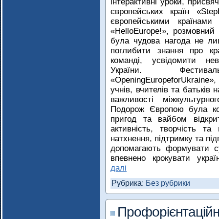
інтерактивні уроки, присвя
європейських країн «Stepb
європейськими країнами 
«HelloEurope!», розмовний 
була чудова нагода не ли
поглибити знання про кр
команді, усвідомити нев
України. Фестив
«OpeningEuropeforUkraine
учнів, вчителів та батьків 
важливості міжкультурно
Подорож Європою була ко
пригод та вайбом відкри
активність, творчість та
натхнення, підтримку та підг
допомагають формувати су
впевнено крокувати укра
далі
Рубрика:
Без рубрики
Профорієнтаційн