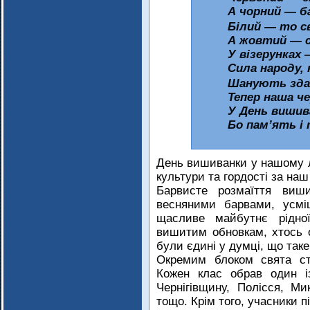
А чорний — б
Білий — то с
А жовтий — с
У візерунках 
Сила народу, 
Шанують зда
Тепер наша че
У День вишив
Бо пам’ять і 
День вишиванки у нашому лі
культури та гордості за наш
Барвисте розмаїття виши
весняними барвами, усмі
щасливе майбутнє рідно
вишитим обновкам, хтось 
були єдині у думці, що таке 
Окремим блоком свята ста
Кожен клас обрав один і
Чернігівщину, Полісся, Ми
тощо. Крім того, учасники п