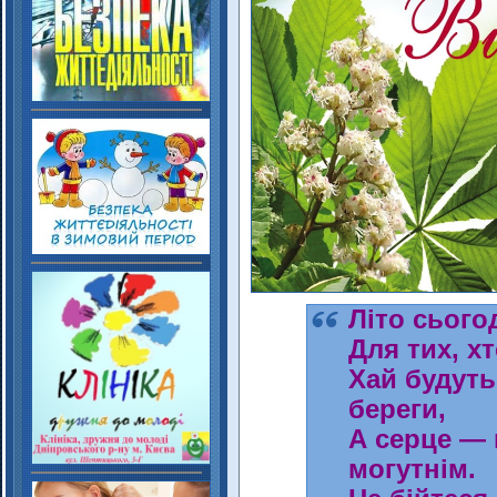
Літо сього
Для тих, х
Хай будуть
береги,
А серце — 
могутнім.