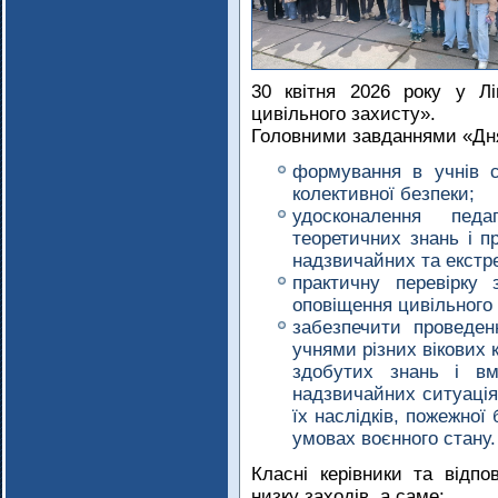
30 квітня 2026 року у 
цивільного захисту».
Головними завданнями «Дня
формування в учнів с
колективної безпеки;
удосконалення пед
теоретичних знань і п
надзвичайних та екстр
практичну перевірку 
оповіщення цивільного 
забезпечити проведен
учнями різних вікових 
здобутих знань і вм
надзвичайних ситуація
їх наслідків, пожежної
умовах воєнного стану.
Класні керівники та відп
низку заходів, а саме: