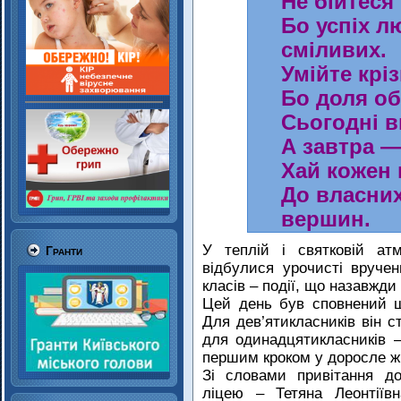
Не бійтеся
Бо успіх л
сміливих.
Умійте крі
Бо доля о
Сьогодні в
А завтра —
Хай кожен 
До власних
вершин.
У теплій і святковій а
Гранти
відбулися урочисті вручен
класів – події, що назавжди
Цей день був сповнений щ
Для дев’ятикласників він с
для одинадцятикласників 
першим кроком у доросле ж
Зі словами привітання до
ліцею – Тетяна Леонтіїв