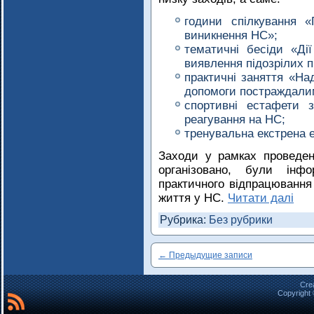
години спілкування «
виникнення НС»;
тематичні бесіди «Дії
виявлення підозрілих п
практичні заняття «На
допомоги постраждалим
спортивні естафети 
реагування на НС;
тренувальна екстрена е
Заходи у рамках проведе
організовано, були інф
практичного відпрацювання
життя у НС.
Читати далі
Рубрика:
Без рубрики
←
Предыдущие записи
Cre
Copyright 