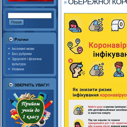
ОБЕРЕЖНО! КОР
Рубрики
Іноземні мови
Без рубрики
Здоров'я і фізична
культура
Новини
ЗВЕРНІТЬ УВАГУ!