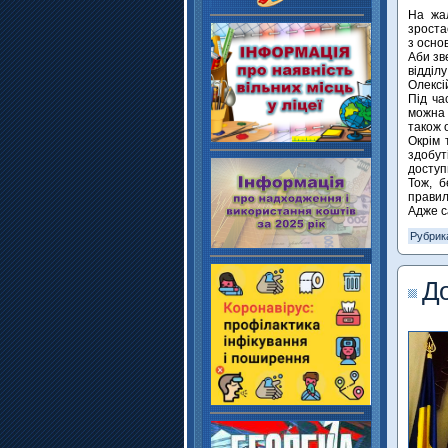
На жал
зроста
з осно
Аби зв
відділ
Олексі
Під ча
можна 
також 
Окрім 
здобу
доступ
Тож, 
правил
Адже с
Рубрик
До