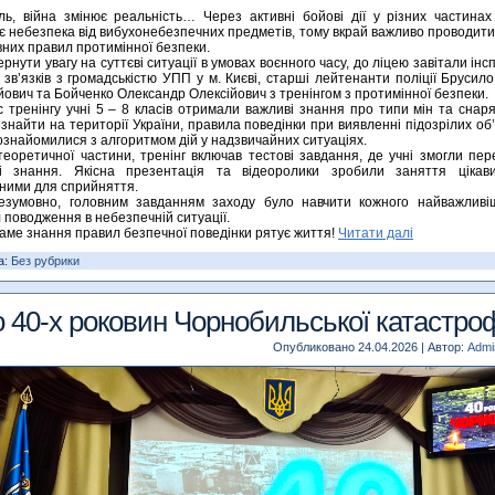
ь, війна змінює реальність… Через активні бойові дії у різних частинах
є небезпека від вибухонебезпечних предметів, тому вкрай важливо проводити
вних правил протимінної безпеки.
ернути увагу на суттєві ситуації в умовах воєнного часу, до ліцею завітали інс
у зв’язків з громадськістю УПП у м. Києві, старші лейтенанти поліції Брусил
йович та Бойченко Олександр Олексійович з тренінгом з протимінної безпеки.
с тренінгу учні 5 – 8 класів отримали важливі знання про типи мін та снаряд
знайти на території України, правила поведінки при виявленні підозрілих об’є
ознайомилися з алгоритмом дій у надзвичайних ситуаціях.
теоретичної частини, тренінг включав тестові завдання, де учні змогли пер
ті знання. Якісна презентація та відеоролики зробили заняття цікав
ними для сприйняття.
безумовно, головним завданням заходу було навчити кожного найважливі
 поводження в небезпечній ситуації.
аме знання правил безпечної поведінки рятує життя!
Читати далі
а:
Без рубрики
 40-х роковин Чорнобильської катастро
Опубликовано
24.04.2026
|
Автор:
Admin