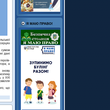
Я МАЮ ПРАВО!
льської
 серцях
з сумом
ні дані
героїв-
тора; а
а знову
безпеку
ь у XXI
овкілля
ого, що