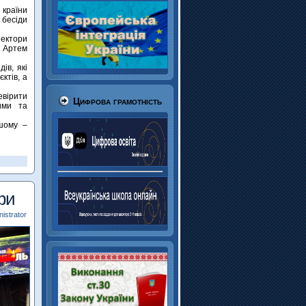
 країни
 бесіди
пектори
о Артем
ів, які
ктів, а
евірити
Цифрова грамотність
ими та
шому –
фи
istrator