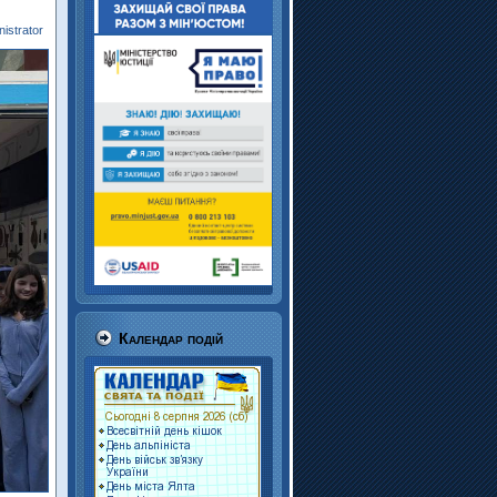
istrator
Календар подій