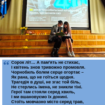
Сорок літ… А пам’ять не стихає,
І квітень знов тривожно промовля.
Чорнобиль болем серце огортає –
Як рана, що не гоїться щодня.
Трагедія в душі, не згас той біль,
Не стерлись імена, не зникли тіні.
Герої там стояли серед хвиль,
І ми вшановуємо їх донині.
Стоїть мовчазно місто серед трав,