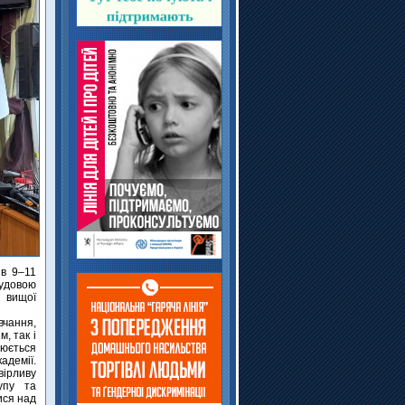
ів 9–11
чудовою
 вищої
вчання,
, так і
юється
адемії.
вірливу
упу та
ися над