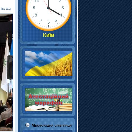
istrator
Київ
Міжнародна співпраця