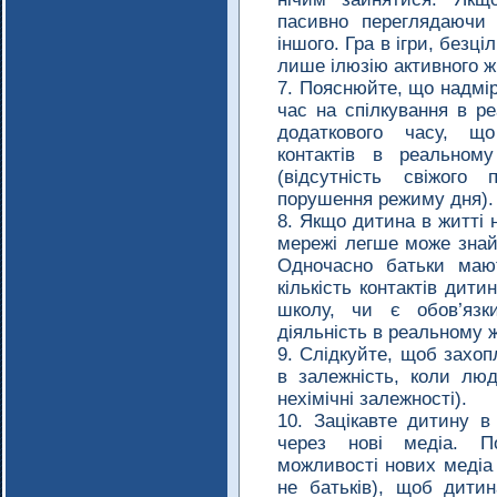
пасивно переглядаючи 
іншого. Гра в ігри, безц
лише ілюзію активного ж
Пояснюйте, що надмі
час на спілкування в р
додаткового часу, щ
контактів в реальном
(відсутність свіжого
порушення режиму дня).
Якщо дитина в житті н
мережі легше може знай
Одночасно батьки маю
кількість контактів дит
школу, чи є обов’язк
діяльність в реальному ж
Слідкуйте, щоб захоп
в залежність, коли люд
нехімічні залежності).
Зацікавте дитину в
через нові медіа. По
можливості нових медіа 
не батьків), щоб дити