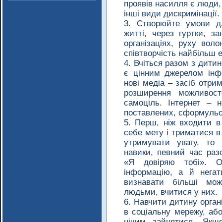
проявів насилля є люди, 
інші види дискримінації.
Створюйте умови дл
житті, через гуртки, з
організаціях, руху воло
співтворчість найбільш 
Вчіться разом з дити
є цінним джерелом інфо
нові медіа – засіб отри
розширення можливосте
самоціль. Інтернет – 
поставлених, сформульо
Перш, ніж входити 
себе мету і триматися в
утримувати увагу, то 
навики, певний час раз
«Я довіряю тобі». О
інформацію, а й негат
визнавати більші мо
людьми, вчитися у них.
Навчити дитину орган
в соціальну мережу, аб
нічим зайнятися. Якщ