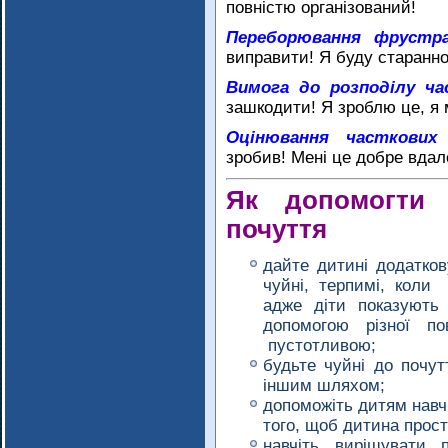
повністю організований!
Переборювання фрустрац
виправити! Я буду старанн
Вимога до розподілу ча
зашкодити! Я зроблю це, я 
Оцінювання часткових 
зробив! Мені це добре вдал
Як допомогти 
почуття
дайте дитині додатков
чуйні, терпимі, коли
адже діти показують
допомогою різної по
пустотливою;
будьте чуйні до почут
іншим шляхом;
допоможіть дитям навч
того, щоб дитина прос
навчіть вирішувати 