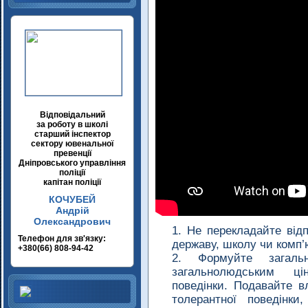
Відповідальний
за роботу в школі
старший інспектор
сектору ювенальної
превенції
Дніпровського управління
поліції
капітан поліції
КОЧУБЕЙ
Андрій
Олександрович
Не перекладайте відп
Телефон для зв'язку:
державу, школу чи комп’
+380(66) 808-94-42
Формуйте загаль
загальнолюдським ці
поведінки. Подавайте в
толерантної поведінк