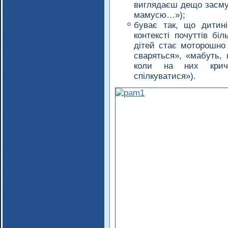
виглядаєш дещо засму
мамусю…»);
буває так, що дитин
контексті почуттів бі
дітей стає моторошно 
сваряться», «мабуть, 
коли на них крич
спілкуватися»).