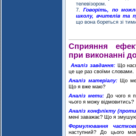
телевізором.
Говоріть, по можл
школу, вчителів та 
що вона бореться зі ти
Сприяння ефект
при виконанні д
Аналіз завдання:
Що нас
це ще раз своїми словами.
Аналіз матеріалу:
Що ме
Що я вже маю?
Аналіз мети:
До чого я п
чього я можу відмовитись?
Аналіз конфлікту (проти
мені заважає? Що я змушую
Формулювання часткови
наступний? До цього мо