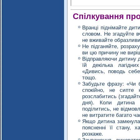
Спілкування пр
Вранці піднімайте дит
словом. Не згадуйте в
не вживайте образливи
Не підганяйте, розрах
ви цю причину не вирі
Відправляючи дитину до
їй декілька лагідни
«Дивись, поводь себе
тощо.
Забудьте фразу: «Чи 
спокійно, не сипте 
розслабитись (згадайте
дня). Коли дитина
поділитись, не відмовл
не витратите багато ча
Якщо дитина замкнулас
поясненні її стану, х
розкаже.