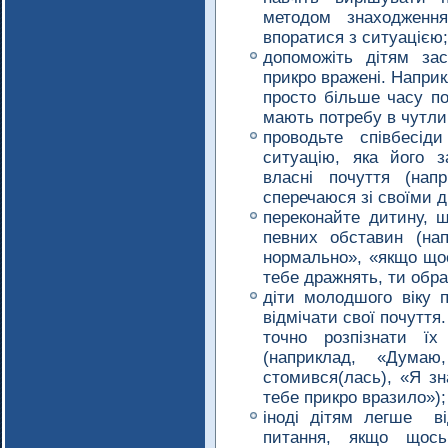
методом знаходженн
впоратися з ситуацією;
допоможіть дітям за
прикро вражені. Наприк
просто більше часу по
мають потребу в чутлив
проводьте співбесід
ситуацію, яка його 
власні почуття (нап
сперечаюся зі своїми д
переконайте дитину, щ
певних обставин (нап
нормально», «якщо щос
тебе дражнять, ти обр
діти молодшого віку 
відмічати свої почуття.
точно розпізнати ї
(наприклад, «Дум
стомився(лась), «Я зн
тебе прикро вразило»);
іноді дітям легше ві
питання, якщо щось