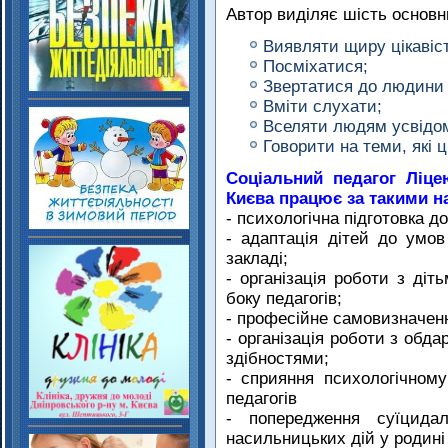
Автор виділяє шість основн
Виявляти щиру цікавіс
Посміхатися;
Звертатися до людини п
Вміти слухати;
Вселяти людям усвідом
Говорити на теми, які 
Соціальний педагог Ліц
Києва
працює за такими 
- психологічна підготовка д
- адаптація дітей до умо
закладі;
- організація роботи з діт
боку педагогів;
- професійне самовизначен
- організація роботи з обд
здібностями;
- сприяння психологічному 
педагогів
- попередження суїцидал
насильницьких дій у родині