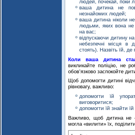
людей, почекай, поки л
ваша дитина не пов
незнайомих людей;
ваша дитина ніколи не
людьми, яких вона не 
на вас;
відпускаючи дитину на 
небезпечні місця в 
стоять). Назвіть їй, де
Коли ваша дитина ста
викликайте поліцію, не ро
обов’язково заспокойте дит
Щоб допомогти дитині відч
рівновагу, важливо:
допомогти їй упора
виговоритися;
допомогти їй знайти їй 
Важливо, щоб дитина не «
могла «вилити» їх, поділит