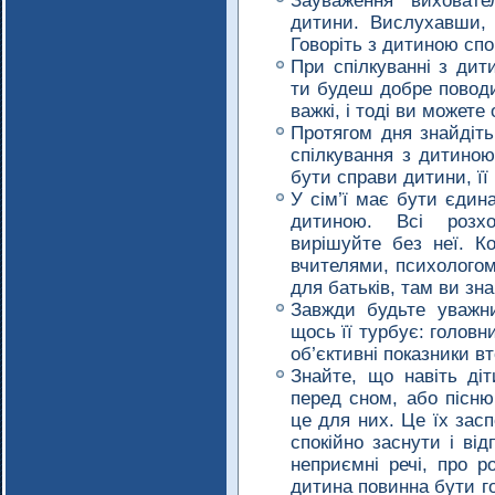
Зауваження виховате
дитини. Вислухавши, 
Говоріть з дитиною спо
При спілкуванні з ди
ти будеш добре повод
важкі, і тоді ви может
Протягом дня знайдіть
спілкування з дитино
бути справи дитини, її 
У сім’ї має бути єдина
дитиною. Всі розх
вирішуйте без неї. К
вчителями, психологом
для батьків, там ви зн
Завжди будьте уважн
щось її турбує: головн
об’єктивні показники в
Знайте, що навіть діт
перед сном, або пісню
це для них. Це їх засп
спокійно заснути і ві
неприємні речі, про р
дитина повинна бути го