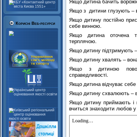
Якщо дитина бачить ворожіс
Якщо з дитини глузують – 
Якщо дитину постійно при
Корисні Веб-ресурси
себе винною.
Якщо дитина оточена т
терплячою.
Якщо дитину підтримують – 
Якщо дитину хвалять – вона
Якщо з дитиною поводя
справедливості.
Якщо дитина відчуває себе 
Якщо дитину схвалюють – в
Якщо дитину приймають і 
вчиться знаходити любов у 