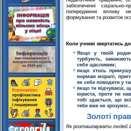
забезпеченні соціально-
попередженні впливу не
формування та розвиток ос
Коли учневі звертатись до
Якщо у твоїй родин
турбують, заважают
себе щасливим; ​
якщо хтось примушу
нормам моралі, пригн
як себе поводити у так
якщо ти відчуваєш, щ
юриста, проте не на
тобі здається, що всі
тебе вже не зрозуміє
Золоті пра
Як розташовувати людей д