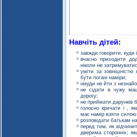
Навчіть дітей:
завжди говорити, куди 
вчасно приходити до
ніколи не затримувати
уміти за зовнішністю 
бути погані наміри;
нікуди не йти з незнай
не сідати в чужу маш
дорогу;
не приймати дарунків б
голосно кричати і , я
має намір взяти силою
розповідати батькам на
перед тим, як відчинит
дверима сторонніх; як