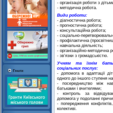
- організація роботи з дітьм
- методична робота.
Види роботи:
- діагностична робота;
- прогностична робота;
- консультаційна робота;
- соціально-перетворювальн
- профілактична (просвітниц
- навчальна діяльність;
- організаційно-методична р
- зв’язки з громадськістю.
Учням та їхнім бать
соціальних послуг:
Гранти
- допомога в адаптації ді
одного до іншого ступеня н
- посередництво між на
батьками і вчителями;
- контроль за відвідува
допомога у подоланні причи
- попередження конфліктів
колективі.