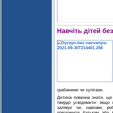
Навчіть дітей бе
грабіжники чи хулігани.
Дитина повинна знати, що 
твердо усвідомити: якщо 
залякує чи, навпаки, ро
повідомити батькам або 