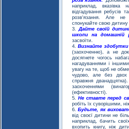
розв’язання.
Допоможіт
наприклад, вказівка 
відгадування ребусів т
розв’язання. Але не
спонукайте свою дитину 
Дайте своїй дитин
школи на домашній р
засвоїти.
Визнайте здобутки
(заохоченню), а не до
досягнете чогось набаг
нагадуваннями і іншими
увагу на те, щоб не обме
чудово, але без двох
справжня дванадцятка).
заохоченнями (винаг
(ефективності).
Не ставте перед с
робіть їх суворішими, ні
Будьте, як виховате
від своєї дитини не біл
наприклад, бачить свої
вхопить книгу, ніж дит