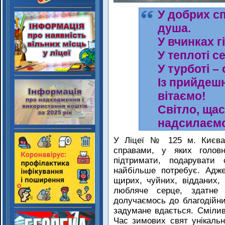
У добрих с
душа.
У вчинках г
У теплоті с
У турботі –
Із прийдеш
вітаємо!
Світло, щас
надсилаєм
У Ліцеї № 125 м. Києва 
справами, у яких голов
підтримати, подарувати 
найбільше потребує. Адж
щирих, чуйних, відданих,
любляче серце, здатне 
долучаємось до благодійни
задумане вдається. Смілив
Час зимових свят унікал