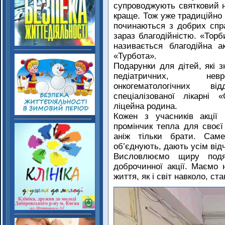
супроводжують святковий на
краще. Тож уже традиційно д
починаються з добрих спр
зараз благодійністю. «Торб
називається благодійна а
«Турбота».
Подарунки для дітей, які з
педіатричних, невро
онкогематологічних ві
спеціалізованої лікарні
ліцейна родина.
Кожен з учасників акції
промінчик тепла для своєї
аніж тільки брати. Саме
об’єднують, дають усім від
Висловлюємо щиру подя
доброчинної акції. Маємо
життя, як і світ навколо, с